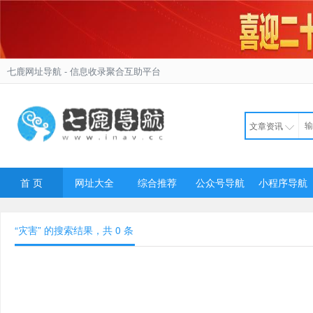
七鹿网址导航
- 信息收录聚合互助平台
文章资讯
首 页
网址大全
综合推荐
公众号导航
小程序导航
“灾害” 的搜索结果，共
0
条