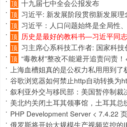
十九届七中全会公报发布
顶
习近平: 新发展阶段贯彻新发展理念
顶
习近平：人口问题始终是全局性
顶
历史是最好的教科书—习近平同志关
顶
习主席心系科技工作者: 国家科
顶
“毒教材”整改不能避开追责问责！
顶
上海血槽姐真的是公权力私用用到了
谷歌浏览器如何禁止http自动转换为htt
叙利亚外交与移民部：美国暂停制裁决定有
美北约关闭土耳其领事馆，土耳其总
PHP Development Server < 7.4
俄罗斯将开始大规模生产视频监控的I