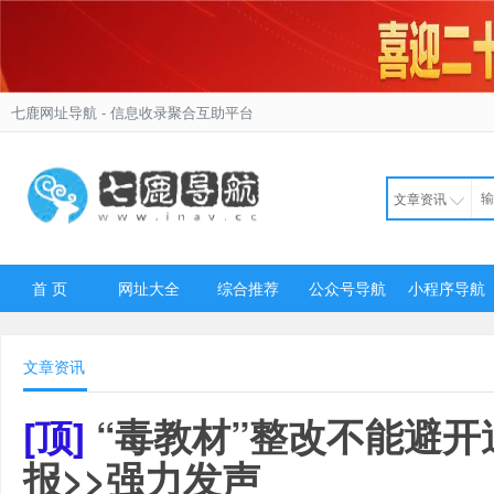
七鹿网址导航
- 信息收录聚合互助平台
文章资讯
首 页
网址大全
综合推荐
公众号导航
小程序导航
文章资讯
“毒教材”整改不能避开
[顶]
报>>强力发声