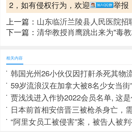
2，如有侵权行为，欢迎
举报
上一篇：
山东临沂兰陵县人民医院招聘
下一篇：
清华教授肖鹰跳出来为"毒教
相关内容
韩国光州26小伙仅因打鼾杀死其物
59岁流浪汉在加拿大被8名少女当街"
贾浅浅进入作协2022会员名单, 这
日本前首相安倍晋三被枪杀身亡，
“阿里女员工被侵害”案，被告人被