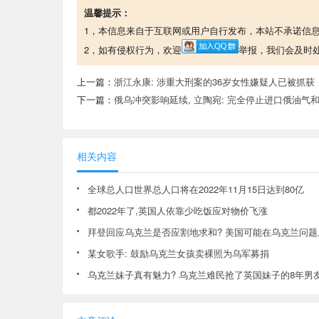
温馨提示：
1，本信息来自于互联网或用户自行发布，本站不承诺信
2，如有侵权行为，欢迎
举报，我们会及时
上一篇：
浙江永康: 涉重大刑案的36岁女性嫌疑人已被抓获
下一篇：
俄乌冲突影响延续, 立陶宛: 完全停止进口俄油气
相关内容
全球总人口世界总人口将在2022年11月15日达到80亿
都2022年了,英国人依靠少吃饭应对物价飞涨
拜登回应乌克兰是否应割地求和? 美国可能在乌克兰问
某女歌手: 鼓励乌克兰女孩卖裸照为乌军募捐
乌克兰妹子真有魅力? 乌克兰难民抢了英国妹子的8年男