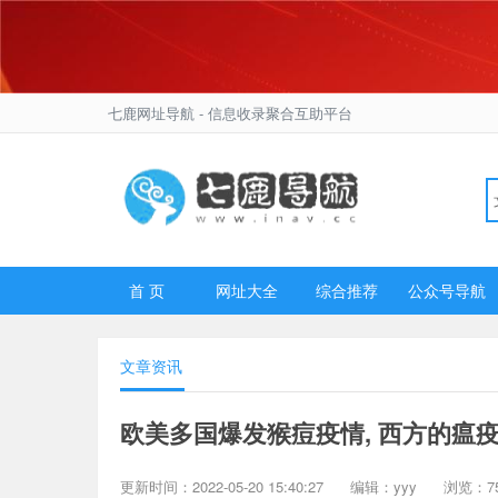
七鹿网址导航
- 信息收录聚合互助平台
首 页
网址大全
综合推荐
公众号导航
文章资讯
欧美多国爆发猴痘疫情, 西方的瘟
更新时间：2022-05-20 15:40:27
编辑：yyy
浏览：75