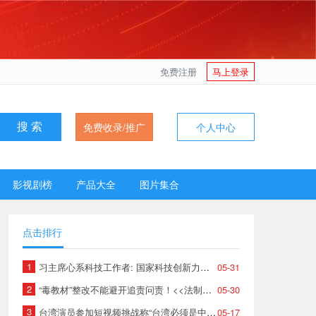
免费注册
马上登录
免费收录/推广
个人中心
搜 索
影视剧榜
产品大全
图片集合
点击排行
1
习主席心系科技工作者: 国家科技创新力的根本源泉在于人
05-31
2
“毒教材”整改不能避开追责问责！<<法制日报>>强力发声
05-30
3
台湾演员参加短视频挑战称“台湾必须是中国的”，绿媒反应激烈。
05-17