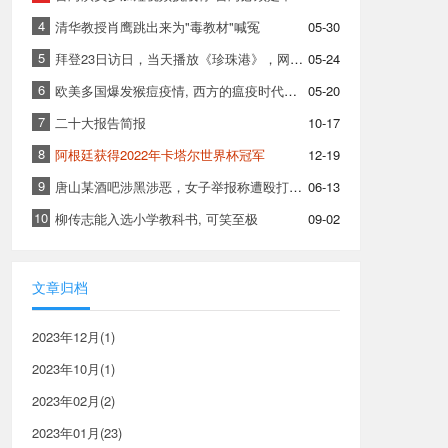
4
清华教授肖鹰跳出来为"毒教材"喊冤
05-30
5
拜登23日访日，当天播放《珍珠港》，网友: 六公主真棒!
05-24
6
欧美多国爆发猴痘疫情, 西方的瘟疫时代是自作孽
05-20
7
二十大报告简报
10-17
8
阿根廷获得2022年卡塔尔世界杯冠军
12-19
9
唐山某酒吧涉黑涉恶，女子举报称遭殴打拘禁
06-13
10
柳传志能入选小学教科书, 可笑至极
09-02
文章归档
2023年12月(1)
2023年10月(1)
2023年02月(2)
2023年01月(23)