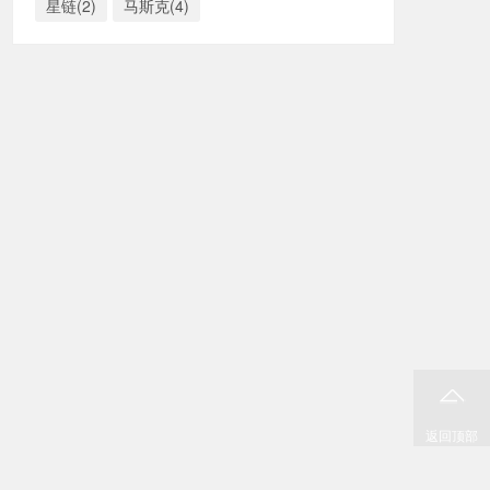
星链(2)
马斯克(4)
返回顶部