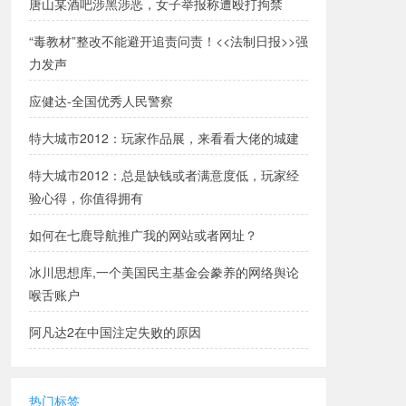
唐山某酒吧涉黑涉恶，女子举报称遭殴打拘禁
“毒教材”整改不能避开追责问责！<<法制日报>>强
力发声
应健达-全国优秀人民警察
特大城市2012：玩家作品展，来看看大佬的城建
特大城市2012：总是缺钱或者满意度低，玩家经
验心得，你值得拥有
如何在七鹿导航推广我的网站或者网址？
冰川思想库,一个美国民主基金会豢养的网络舆论
喉舌账户
阿凡达2在中国注定失败的原因
热门标签