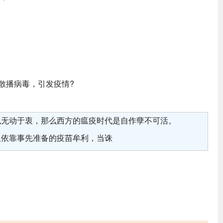
散播病毒，引发疫情?
也无动于衷，那么西方的瘟疫时代是自作孽不可活。
且依靠事先准备的疫苗牟利，当诛