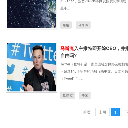
A321neo、波音787-9s等网友的发问和
星小...
星链
马斯克
马斯克
入主推特即开除CEO，并
自由吗?
Twitter（推特）是一家美国社交网络及微博
不超过140个字符的消息（除中文、日文和韩
（Tweet）”，...
马斯克
美国
首页
上页
1