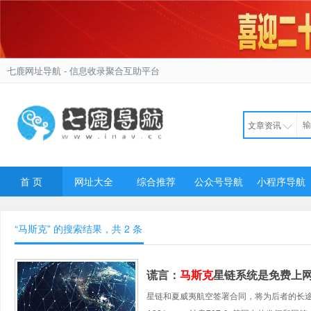
七鹿网址导航
- 信息收录聚合互助平台
文章资讯
首 页
网址大全
综合推荐
公众号导航
小程序导航
“马斯克” 的搜索结果，共
2
条
谎言：
马斯克
星链系统是免费上
星链和夏威夷航空签署合同，将为后者的长途