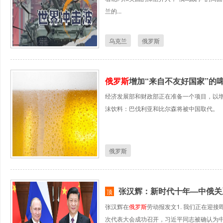
兰的...
乌克兰
俄罗斯
俄罗斯
增加“来自不友好国家”的
经济发展部和财政部正在准备一个项目，以增
沫饮料：巴伐利亚和比尔森将被中国取代。
俄罗斯
张汉辉：新时代十年—中俄关
顶
张汉辉在
俄罗斯
劳动报发文1. 我们正在迎
次代表大会成功召开，习近平同志被确认为