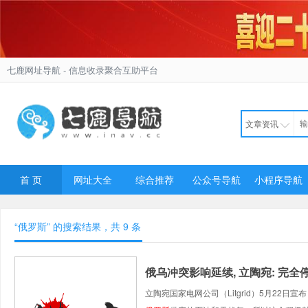
七鹿网址导航
- 信息收录聚合互助平台
文章资讯
首 页
网址大全
综合推荐
公众号导航
小程序导航
“俄罗斯” 的搜索结果，共
9
条
俄乌冲突影响延续, 立陶宛: 完
立陶宛国家电网公司（Litgrid）5月22日宣