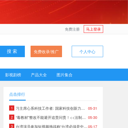
免费注册
马上登录
免费收录/推广
个人中心
搜 索
影视剧榜
产品大全
图片集合
点击排行
1
习主席心系科技工作者: 国家科技创新力的根本源泉在于人
05-31
2
“毒教材”整改不能避开追责问责！<<法制日报>>强力发声
05-30
3
台湾演员参加短视频挑战称“台湾必须是中国的”，绿媒反应激烈。
05-17