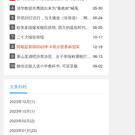
4
清华教授肖鹰跳出来为"毒教材"喊冤
05-30
5
拜登23日访日，当天播放《珍珠港》，网友: 六公主真棒!
05-24
6
欧美多国爆发猴痘疫情, 西方的瘟疫时代是自作孽
05-20
7
二十大报告简报
10-17
8
阿根廷获得2022年卡塔尔世界杯冠军
12-19
9
唐山某酒吧涉黑涉恶，女子举报称遭殴打拘禁
06-13
10
柳传志能入选小学教科书, 可笑至极
09-02
文章归档
2023年12月(1)
2023年10月(1)
2023年02月(2)
2023年01月(23)