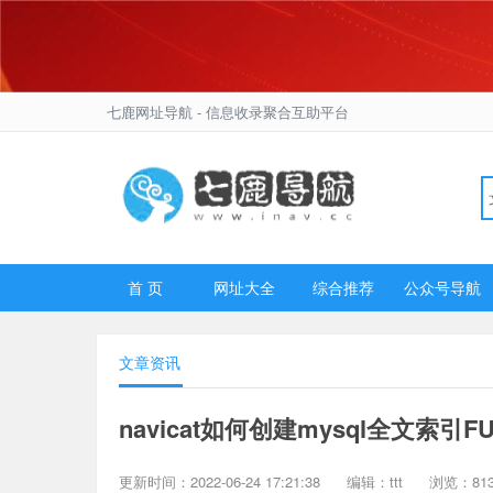
七鹿网址导航
- 信息收录聚合互助平台
首 页
网址大全
综合推荐
公众号导航
文章资讯
navicat如何创建mysql全文索引FU
更新时间：2022-06-24 17:21:38
编辑：ttt
浏览：81