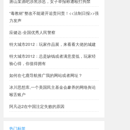
唐山某酒吧涉黑涉恶，女子举报称遭殴打拘禁
“毒教材”整改不能避开追责问责！<<法制日报>>强
力发声
应健达-全国优秀人民警察
特大城市2012：玩家作品展，来看看大佬的城建
特大城市2012：总是缺钱或者满意度低，玩家经
验心得，你值得拥有
如何在七鹿导航推广我的网站或者网址？
冰川思想库,一个美国民主基金会豢养的网络舆论
喉舌账户
阿凡达2在中国注定失败的原因
热门标签